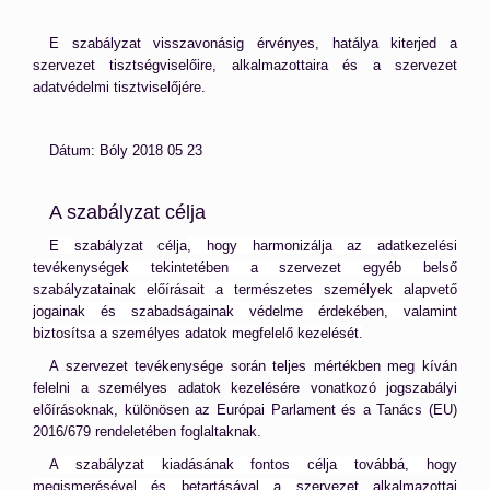
E szabályzat visszavonásig érvényes, hatálya kiterjed a
szervezet tisztségviselőire, alkalmazottaira és a szervezet
adatvédelmi tisztviselőjére.
Dátum: Bóly 2018 05 23
A szabályzat célja
E
szabályzat célja
, hogy harmonizálja az adatkezelési
tevékenységek tekintetében a szervezet egyéb belső
szabályzatainak előírásait a természetes személyek alapvető
jogainak és szabadságainak védelme érdekében, valamint
biztosítsa a személyes adatok megfelelő kezelését.
A szervezet tevékenysége során teljes mértékben meg kíván
felelni a személyes adatok kezelésére vonatkozó jogszabályi
előírásoknak, különösen az Európai Parlament és a Tanács (EU)
2016/679 rendeletében foglaltaknak.
A szabályzat kiadásának fontos célja továbbá, hogy
megismerésével és betartásával a
szervezet alkalmazottai