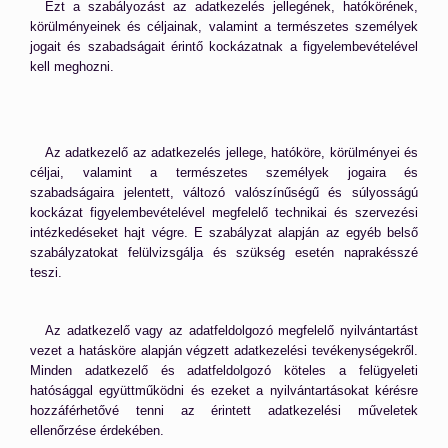
Ezt a szabályozást az adatkezelés jellegének, hatókörének,
körülményeinek és céljainak, valamint a természetes személyek
jogait és szabadságait érintő kockázatnak a figyelembevételével
kell meghozni.
Az adatkezelő az adatkezelés jellege, hatóköre, körülményei és
céljai, valamint a természetes személyek jogaira és
szabadságaira jelentett, változó valószínűségű és súlyosságú
kockázat figyelembevételével megfelelő technikai és szervezési
intézkedéseket hajt végre. E szabályzat alapján az egyéb belső
szabályzatokat felülvizsgálja és szükség esetén naprakésszé
teszi.
Az adatkezelő vagy az adatfeldolgozó megfelelő nyilvántartást
vezet a hatásköre alapján végzett adatkezelési tevékenységekről.
Minden adatkezelő és adatfeldolgozó köteles a felügyeleti
hatósággal együttműködni és ezeket a nyilvántartásokat kérésre
hozzáférhetővé tenni az érintett adatkezelési műveletek
ellenőrzése érdekében.