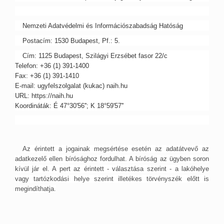
Nemzeti Adatvédelmi és Információszabadság Hatóság
Postacím: 1530 Budapest, Pf.: 5.
Cím: 1125 Budapest, Szilágyi Erzsébet fasor 22/c
Telefon: +36 (1) 391-1400
Fax: +36 (1) 391-1410
E-mail: ugyfelszolgalat (kukac) naih.hu
URL: https://naih.hu
Koordináták: É 47°30'56''; K 18°59'57''
Az érintett a jogainak megsértése esetén az adatátvevő az
adatkezelő ellen bírósághoz fordulhat. A bíróság az ügyben soron
kívül jár el. A pert az érintett - választása szerint - a lakóhelye
vagy tartózkodási helye szerint illetékes törvényszék előtt is
megindíthatja.