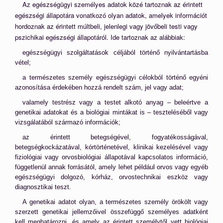
Az egészségügyi személyes adatok közé tartoznak az érintett
egészségi állapotára vonatkozó olyan adatok, amelyek információt
hordoznak az érintett múltbeli, jelenlegi vagy jövőbeli testi vagy
pszichikai egészségi állapotáról. Ide tartoznak az alábbiak:
egészségügyi szolgáltatások céljából történő nyilvántartásba
vétel;
a természetes személy egészségügyi célokból történő egyéni
azonosítása érdekében hozzá rendelt szám, jel vagy adat;
valamely testrész vagy a testet alkotó anyag – beleértve a
genetikai adatokat és a biológiai mintákat is – teszteléséből vagy
vizsgálatából származó információk;
az érintett betegségével, fogyatékosságával,
betegségkockázatával, kórtörténetével, klinikai kezelésével vagy
fiziológiai vagy orvosbiológiai állapotával kapcsolatos információ,
függetlenül annak forrásától, amely lehet például orvos vagy egyéb
egészségügyi dolgozó, kórház, orvostechnikai eszköz vagy
diagnosztikai teszt.
A genetikai adatot olyan, a természetes személy örökölt vagy
szerzett genetikai jellemzőivel összefüggő személyes adatként
kell meghatározni, és amely az érintett személytől vett biológiai