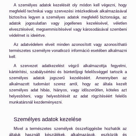
A személyes adatok kezelését oly módon kell végezni, hogy
megfelelő technikai vagy szervezési intézkedések alkalmazásával
biztosítva legyen a személyes adatok megfelelő biztonsága, az
adatok jogosulatlan vagy jogellenes kezelésével, véletlen
elvesztésével, megsemmisítésével vagy károsodásával szembeni
védelmet is ideértve.
Az adatvédelem elveit minden azonosított vagy azonosítható
természetes személyre vonatkozó információ esetében alkalmazni
kell.
A szervezet adatkezelést végző alkalmazottja fegyelmi,
kártérítési, szabálysértési és büntetőjogi felelősséggel tartozik a
személyes adatok jogszerű kezeléséért. Amennyiben az
alkalmazott tudomást szerez arról, hogy az általa kezelt
személyes adat hibás, hiányos, vagy időszerűtlen, köteles azt
helyesbíteni, vagy helyesbítését az adat rögzítéséért felelős
munkatársnál kezdeményezni.
Személyes adatok kezelése
Mivel a természetes személyek összefüggésbe hozhatók az
általuk használt készülékek, alkalmazások, eszközök és