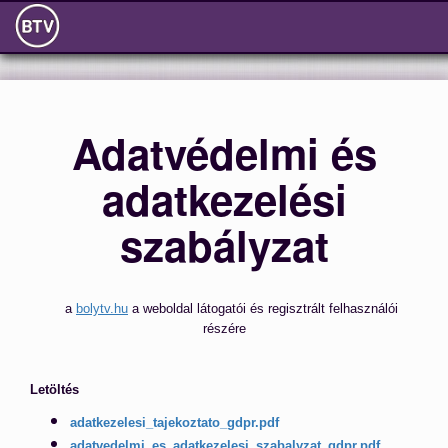
Adatvédelmi és
adatkezelési
szabályzat
a
bolytv.hu
a weboldal látogatói és regisztrált felhasználói
részére
Letöltés
adatkezelesi_tajekoztato_gdpr.pdf
adatvedelmi_es_adatkezelesi_szabalyzat_gdpr.pdf