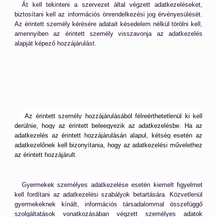
Át kell tekinteni a szervezet által végzett adatkezeléseket,
biztosítani kell az információs önrendelkezési jog érvényesülését.
Az érintett személy kérésére adatait késedelem nélkül törölni kell,
amennyiben az érintett személy visszavonja az adatkezelés
alapját képező hozzájárulást.
Az érintett személy hozzájárulásából félreérthetetlenül ki kell
derülnie, hogy az érintett beleegyezik az adatkezelésbe. Ha az
adatkezelés az érintett hozzájárulásán alapul, kétség esetén az
adatkezelőnek kell bizonyítania, hogy az adatkezelési művelethez
az érintett hozzájárult.
Gyermekek személyes adatkezelése esetén kiemelt figyelmet
kell fordítani az adatkezelési szabályok betartására. Közvetlenül
gyermekeknek kínált, információs társadalommal összefüggő
szolgáltatások vonatkozásában végzett személyes adatok