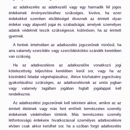
az adatkezelés az adatkezelő vagy egy harmadik fél jogos
érdekeinek érvényesítéséhez szükséges, kivéve, ha ezen
érdekekkel szemben elsőbbséget élveznek az érintett olyan
érdekei vagy alapvető jogai és szabadságai, amelyek személyes
adatok védelmét teszik szükségessé, különösen, ha az érintett
gyermek.
A fentiek értelmében az adatkezelés jogszerűnek minősül, ha
arra valamely szerződés vagy szerződéskötési szándék keretében
van szükség.
Ha az adatkezelésre az adatkezelőre vonatkozó jogi
kötelezettség teljesítése keretében kerül sor, vagy ha az
közérdekű feladat végrehajtásához, illetve közhatalmi jogosítvány
gyakorlásához szükséges, az adatkezelésnek az uniós jogban
vagy valamely tagállam jogában foglalt jogalappal kell
rendelkeznie.
Az adatkezelést jogszerűnek kell tekinteni akkor, amikor az az
érintett életének vagy más fent említett természetes személy
érdekeinek védelmében történik. Más természetes személy
létfontosságú érdekeire hivatkozással személyes adatkezelésre
elvben csak akkor kerülhet sor, ha a szóban forgó adatkezelés