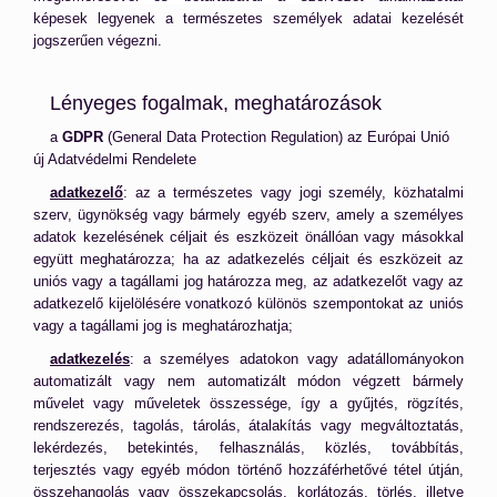
képesek legyenek a természetes
személyek adatai kezelését
jogszerűen végezni.
Lényeges fogalmak, meghatározások
a
GDPR
(General Data Protection Regulation) az Európai Unió
új Adatvédelmi Rendelete
adatkezelő
: az a természetes vagy jogi személy, közhatalmi
szerv, ügynökség vagy bármely egyéb szerv, amely a személyes
adatok kezelésének céljait és eszközeit önállóan vagy másokkal
együtt meghatározza; ha az adatkezelés céljait és eszközeit az
uniós vagy a tagállami jog határozza meg, az adatkezelőt vagy az
adatkezelő kijelölésére vonatkozó különös szempontokat az uniós
vagy a tagállami jog is meghatározhatja;
adatkezelés
: a személyes adatokon vagy adatállományokon
automatizált vagy nem automatizált módon végzett bármely
művelet vagy műveletek összessége, így a gyűjtés, rögzítés,
rendszerezés, tagolás, tárolás, átalakítás vagy megváltoztatás,
lekérdezés, betekintés, felhasználás, közlés, továbbítás,
terjesztés vagy egyéb módon történő hozzáférhetővé tétel útján,
összehangolás vagy összekapcsolás, korlátozás, törlés, illetve