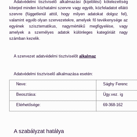
Adatvédelmi tisztviselő alkalmazási (kijelölési) kötelezettség
kiterjed minden közhatalmi szervre vagy egyéb, közfeladatot ellátó
szervre (függetlenül attól, hogy milyen adatokat dolgoz fel),
valamint egyéb olyan szervezetekre, amelyek fő tevékenysége az
egyének szisztematikus, nagymértékű megfigyelése, vagy
amelyek a személyes adatok különleges kategóriáit nagy
számban kezelik.
A szervezet adatvédelmi tisztviselőt
alkalmaz
Adatvédelmi tisztviselő alkalmazása esetén:
Neve:
Sághy Ferenc
Beosztása:
Ügy.vez. ig
Elérhetősége:
69-368-162
A szabályzat hatálya