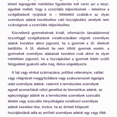
lehető legnagyobb mértékben figyelembe kell venni azt a tényt,
egyebek mellett, hogy a szerződés teljesítésének – beleértve a
szolgáltatások nyújtását is – feltételéül szabták-e az olyan
személyes adatok kezeléséhez való hozzájárulást, amelyek nem
szükségesek a szerződés teljesítéséhez.
Közvetlenül gyermekeknek kínált, információs társadalommal
összefüggő szolgáltatások vonatkozásában végzett személyes
adatok kezelése akkor jogszerű, ha a gyermek a 16. életévét
betöltötte. A 16. életévét be nem töltött gyermek esetén, a
gyermekek személyes adatainak kezelése csak akkor és olyan
mértékben jogszerű, ha a hozzájárulást a gyermek feletti szülői
felügyeletet gyakorló adta meg, illetve engedélyezte.
A faji vagy etnikai származásra, politikai véleményre, vallási
vagy világnézeti meggyőződésre vagy szakszervezeti tagságra
utaló személyes adatok, valamint a természetes személyek
egyedi azonosítását célzó genetikai és biometrikus adatok, az
egészségügyi adatok és a természetes személyek szexuális
életére vagy szexuális irányultságára vonatkozó személyes
adatok kezelése tilos, kivéve, ha az érintett kifejezett
hozzájárulását adta az említett személyes adatok egy vagy több