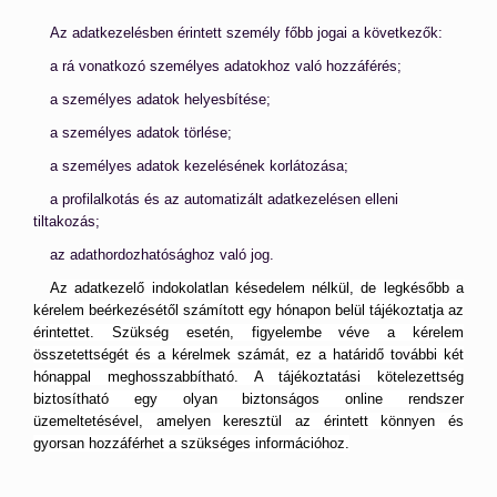
Az adatkezelésben érintett személy főbb jogai a következők:
a rá vonatkozó személyes adatokhoz való hozzáférés;
a személyes adatok helyesbítése;
a személyes adatok törlése;
a személyes adatok kezelésének korlátozása;
a profilalkotás és az automatizált adatkezelésen elleni
tiltakozás;
az adathordozhatósághoz való jog.
A
z adatkezelő indokolatlan késedelem nélkül, de legkésőbb a
kérelem beérkezésétől számított egy hónapon belül tájékoztatja az
érintettet. Szükség esetén, figyelembe véve a kérelem
összetettségét és a kérelmek számát, ez a határidő további két
hónappal meghosszabbítható. A tájékoztatási kötelezettség
biztosítható egy olyan biztonságos online rendszer
üzemeltetésével, amelyen keresztül az érintett könnyen és
gyorsan hozzáférhet a szükséges információhoz.