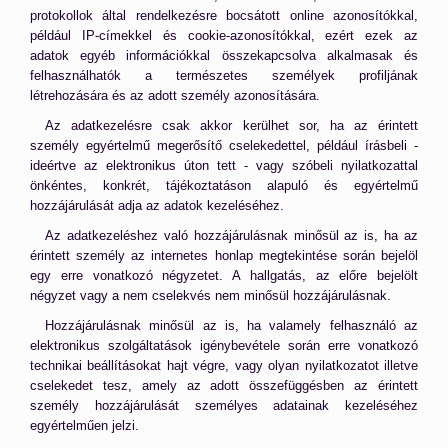
protokollok által rendelkezésre bocsátott online azonosítókkal,
például IP-címekkel és cookie-azonosítókkal, ezért ezek az
adatok egyéb információkkal összekapcsolva alkalmasak és
felhasználhatók a természetes személyek profiljának
létrehozására és az adott személy azonosítására.
Az adatkezelésre csak akkor kerülhet sor, ha az érintett
személy egyértelmű megerősítő cselekedettel, például írásbeli -
ideértve az elektronikus úton tett - vagy szóbeli nyilatkozattal
önkéntes, konkrét, tájékoztatáson alapuló és egyértelmű
hozzájárulását adja az adatok kezeléséhez.
Az adatkezeléshez való hozzájárulásnak minősül az is, ha az
érintett személy az internetes honlap megtekintése során bejelöl
egy erre vonatkozó négyzetet. A hallgatás, az előre bejelölt
négyzet vagy a nem cselekvés nem minősül hozzájárulásnak.
Hozzájárulásnak minősül az is, ha valamely felhasználó az
elektronikus szolgáltatások igénybevétele során erre vonatkozó
technikai beállításokat hajt végre, vagy olyan nyilatkozatot illetve
cselekedet tesz, amely az adott összefüggésben az érintett
személy hozzájárulását személyes adatainak kezeléséhez
egyértelműen jelzi.