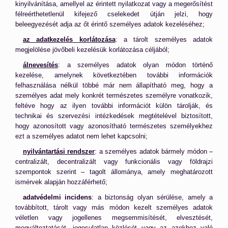
kinyilvánítása, amellyel az érintett nyilatkozat vagy a megerősítést
félreérthetetlenül kifejező cselekedet útján jelzi, hogy
beleegyezését adja az őt érintő személyes adatok kezeléséhez;
az adatkezelés korlátozása
: a tárolt személyes adatok
megjelölése jövőbeli kezelésük korlátozása céljából;
álnevesítés
: a személyes adatok olyan módon történő
kezelése, amelynek következtében további információk
felhasználása nélkül többé már nem állapítható meg, hogy a
személyes adat mely konkrét természetes személyre vonatkozik,
feltéve hogy az ilyen további információt külön tárolják, és
technikai és szervezési intézkedések megtételével biztosított,
hogy azonosított vagy azonosítható természetes személyekhez
ezt a személyes adatot nem lehet kapcsolni;
nyilvántartási rendszer
: a személyes adatok bármely módon –
centralizált, decentralizált vagy funkcionális vagy földrajzi
szempontok szerint – tagolt állománya, amely meghatározott
ismérvek alapján hozzáférhető;
adatvédelmi incidens
: a biztonság olyan sérülése, amely a
továbbított, tárolt vagy más módon kezelt személyes adatok
véletlen vagy jogellenes megsemmisítését, elvesztését,
megváltoztatását, jogosulatlan közlését vagy az azokhoz való