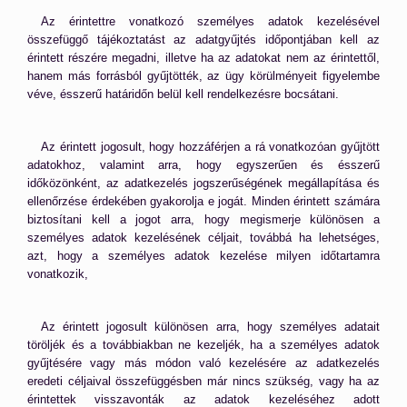
Az érintettre vonatkozó személyes adatok kezelésével
összefüggő tájékoztatást az adatgyűjtés időpontjában kell az
érintett részére megadni, illetve ha az adatokat nem az érintettől,
hanem más forrásból gyűjtötték, az ügy körülményeit figyelembe
véve, ésszerű határidőn belül kell rendelkezésre bocsátani.
Az érintett jogosult, hogy hozzáférjen a rá vonatkozóan gyűjtött
adatokhoz, valamint arra, hogy egyszerűen és ésszerű
időközönként, az adatkezelés jogszerűségének megállapítása és
ellenőrzése érdekében gyakorolja e jogát. Minden érintett számára
biztosítani kell a jogot arra, hogy megismerje különösen a
személyes adatok kezelésének céljait, továbbá ha lehetséges,
azt, hogy a személyes adatok kezelése milyen időtartamra
vonatkozik,
Az érintett jogosult különösen arra, hogy személyes adatait
töröljék és a továbbiakban ne kezeljék, ha a személyes adatok
gyűjtésére vagy más módon való kezelésére az adatkezelés
eredeti céljaival összefüggésben már nincs szükség, vagy ha az
érintettek visszavonták az adatok kezeléséhez adott