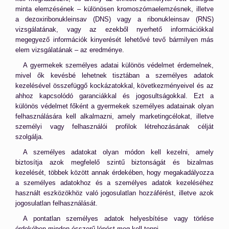
minta elemzésének – különösen kromoszómaelemzésnek, illetve
a dezoxiribonukleinsav (DNS) vagy a ribonukleinsav (RNS)
vizsgálatának, vagy az ezekből nyerhető információkkal
megegyező információk kinyerését lehetővé tevő bármilyen más
elem vizsgálatának – az eredménye.
A gyermekek személyes adatai különös védelmet érdemelnek,
mivel ők kevésbé lehetnek tisztában a személyes adatok
kezelésével összefüggő kockázatokkal, következményeivel és az
ahhoz kapcsolódó garanciákkal és jogosultságokkal. Ezt a
különös védelmet főként a gyermekek személyes adatainak olyan
felhasználására kell alkalmazni, amely marketingcélokat, illetve
személyi vagy felhasználói profilok létrehozásának célját
szolgálja.
A személyes adatokat olyan módon kell kezelni, amely
biztosítja azok megfelelő szintű biztonságát és bizalmas
kezelését, többek között annak érdekében, hogy megakadályozza
a személyes adatokhoz és a személyes adatok kezeléséhez
használt eszközökhöz való jogosulatlan hozzáférést, illetve azok
jogosulatlan felhasználását.
A pontatlan személyes adatok helyesbítése vagy törlése
érdekében minden ésszerű lépést meg kell tenni.