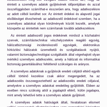
érintett a személyes adatok gyűjtésének időpontjában és azzal
összefüggésben számíthat-e ésszerűen arra, hogy adatkezelésre
az adott célból kerülhet sor. Az érintett érdekei és alapvető jogai
elsőbbséget élvezhetnek az adatkezelő érdekével szemben, ha a
személyes adatokat olyan körülmények között kezelik, amelyek
közepette az érintettek nem számítanak további adatkezelésre.
Az érintett adatkezelő jogos érdekének minősül a közhatalmi
szervek, számítástechnikai vészhelyzetekre reagáló egység,
hálózatbiztonsági incidenskezelő egységek, elektronikus
hírközlési hálózatok üzemeltetői és szolgáltatások nyújtói,
valamint biztonságtechnológiai szolgáltatók által végrehajtott olyan
mértékű személyes adatkezelés, amely a hálózati és informatikai
biztonság garantálásához feltétlenül szükséges és arányos.
A személyes adatoknak a gyűjtésük eredeti céljától eltérő egyéb
célból történő kezelése csak akkor megengedett, ha az
adatkezelés összeegyeztethető az adatkezelés eredeti céljaival,
amelyekre a személyes adatokat eredetileg gyűjtötték. Ebben az
esetben nincs szükség attól a jogalaptól eltérő, külön jogalapra,
mint amely lehetővé tette a személyes adatok gyűjtését.
A személyes adatok hatóságok általi, hivatalosan elismert