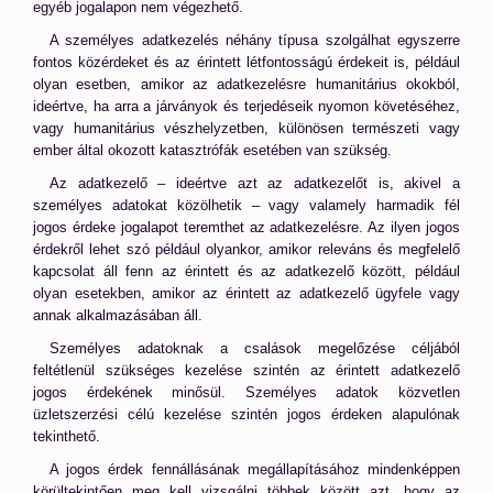
egyéb jogalapon nem végezhető.
A személyes adatkezelés néhány típusa szolgálhat egyszerre
fontos közérdeket és az érintett létfontosságú érdekeit is, például
olyan esetben, amikor az adatkezelésre humanitárius okokból,
ideértve, ha arra a járványok és terjedéseik nyomon követéséhez,
vagy humanitárius vészhelyzetben, különösen természeti vagy
ember által okozott katasztrófák esetében van szükség.
Az adatkezelő – ideértve azt az adatkezelőt is, akivel a
személyes adatokat közölhetik – vagy valamely harmadik fél
jogos érdeke jogalapot teremthet az adatkezelésre. Az ilyen jogos
érdekről lehet szó például olyankor, amikor releváns és megfelelő
kapcsolat áll fenn az érintett és az adatkezelő között, például
olyan esetekben, amikor az érintett az adatkezelő ügyfele vagy
annak alkalmazásában áll.
Személyes adatoknak a csalások megelőzése céljából
feltétlenül szükséges kezelése szintén az érintett adatkezelő
jogos érdekének minősül. Személyes adatok közvetlen
üzletszerzési célú kezelése szintén jogos érdeken alapulónak
tekinthető.
A jogos érdek fennállásának megállapításához mindenképpen
körültekintően meg kell vizsgálni többek között azt, hogy az