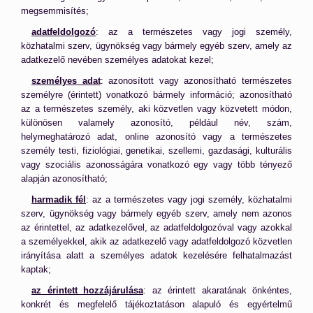
megsemmisítés;
adatfeldolgozó
: az a természetes vagy jogi személy,
közhatalmi szerv, ügynökség vagy bármely egyéb szerv, amely az
adatkezelő nevében személyes adatokat kezel;
személyes adat
: azonosított vagy azonosítható természetes
személyre (érintett) vonatkozó bármely információ; azonosítható
az a természetes személy, aki közvetlen vagy közvetett módon,
különösen valamely azonosító, például név, szám,
helymeghatározó adat, online azonosító vagy a természetes
személy testi, fiziológiai, genetikai, szellemi, gazdasági, kulturális
vagy szociális azonosságára vonatkozó egy vagy több tényező
alapján azonosítható;
harmadik fél
: az a természetes vagy jogi személy, közhatalmi
szerv, ügynökség vagy bármely egyéb szerv, amely nem azonos
az érintettel, az adatkezelővel, az adatfeldolgozóval vagy azokkal
a személyekkel, akik az adatkezelő vagy adatfeldolgozó közvetlen
irányítása alatt a személyes adatok kezelésére felhatalmazást
kaptak;
az érintett hozzájárulása
: az érintett akaratának önkéntes,
konkrét és megfelelő tájékoztatáson alapuló és egyértelmű