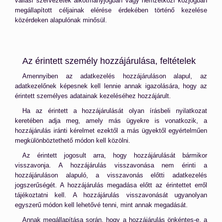
vallási szervezetek alkotmányjogban vagy nemzetközi közjogban
megállapított céljainak elérése érdekében történő kezelése
közérdeken alapulónak minősül.
Az érintett személy hozzájárulása, feltételek
Amennyiben az adatkezelés hozzájáruláson alapul, az
adatkezelőnek képesnek kell lennie annak igazolására, hogy az
érintett személyes adatainak kezeléséhez hozzájárult.
Ha az érintett a hozzájárulását olyan írásbeli nyilatkozat
keretében adja meg, amely más ügyekre is vonatkozik, a
hozzájárulás iránti kérelmet ezektől a más ügyektől egyértelműen
megkülönböztethető módon kell közölni.
Az érintett jogosult arra, hogy hozzájárulását bármikor
visszavonja. A hozzájárulás visszavonása nem érinti a
hozzájáruláson alapuló, a visszavonás előtti adatkezelés
jogszerűségét. A hozzájárulás megadása előtt az érintettet erről
tájékoztatni kell. A hozzájárulás visszavonását ugyanolyan
egyszerű módon kell lehetővé tenni, mint annak megadását.
Annak megállapítása során, hogy a hozzájárulás önkéntes-e, a