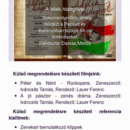
A lélek hidegével
Dokumentumfilm, amely
felidézi a Pécsett és
Baranyában lezajló 56-os
történéseket.
Rendezte: Darvas Miklós
Külső megrendelésre készített filmjeink:
Péter és Néró - Rockopera. Zeneszerző:
Iváncsíts Tamás, Rendező: Lauer Ferenc
A jó pásztor - zenés dráma. Zeneszerző:
Iváncsits Tamás, Rendező: Lauer Ferenc
Külső megrendelésre készített referencia
kisfilmek:
Zenekari bemutatkozó klippek