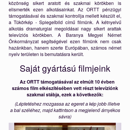
közönség sikert aratott és szakmai körökben is
elismerték ezen alkotásainkat. Az ORTT pénzügyi
támogatásával és szakmai kontrollja mellett készült el,
a Tükörkép - Spiegelbild című filmünk. A kétnyelvű
alkotás dramaturgiai megoldásai nagy sikert arattak
televíziós körökben. A Baranya Megyei Német
Önkormányzat segítségével ezen filmünk nem csak
hazánkban, hanem szerte Európában, számos német
nyelv területen is bemutatásra került.
Saját gyártású filmjeink
Az ORTT támogatásával az elmúlt 10 évben
számos film elkészítésében vett részt televíziónk
szakmai stábja, ezek a következők:
(Léptetéshez mozgassa az egeret a kép jobb illetve
a bal széléhez, majd kattintson a megjelenő árnyékos
sávra)
Előző
Követ