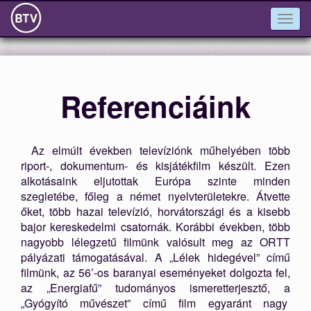
Togg
navig
Referenciáink
Az elmúlt években televíziónk műhelyében több
riport-, dokumentum- és kisjátékfilm készült. Ezen
alkotásaink eljutottak Európa szinte minden
szegletébe, főleg a német nyelvterületekre. Átvette
őket, több hazai televízió, horvátországi és a kisebb
bajor kereskedelmi csatornák. Korábbi években, több
nagyobb lélegzetű filmünk valósult meg az ORTT
pályázati támogatásával. A „Lélek hidegével” című
filmünk, az 56’-os baranyai eseményeket dolgozta fel,
az „Energiafű” tudományos ismeretterjesztő, a
„Gyógyító művészet” című film egyaránt nagy