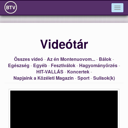
Togg
navig
Videótár
Összes videó
-
Az én Montenuovom...
-
Bálok
-
Egészség
-
Egyéb
-
Fesztiválok
-
Hagyományőrzés
-
HIT-VALLÁS
-
Koncertek
-
Napjaink a Közéleti Magazin
-
Sport
-
Sulisok(k)