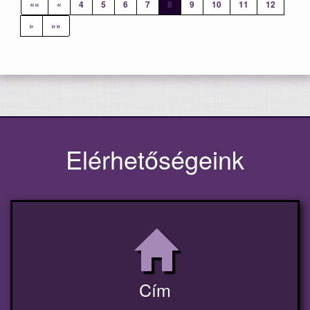
««
«
4
5
6
7
8
9
10
11
12
»
»»
Elérhetőségeink
Cím