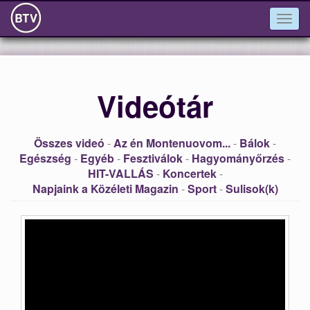
Togg
navig
Videótár
Összes videó
-
Az én Montenuovom...
-
Bálok
-
Egészség
-
Egyéb
-
Fesztiválok
-
Hagyományőrzés
-
HIT-VALLÁS
-
Koncertek
-
Napjaink a Közéleti Magazin
-
Sport
-
Sulisok(k)