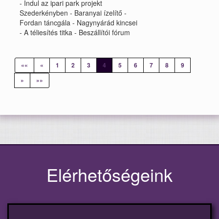
- Indul az ipari park projekt
Szederkényben - Baranyai ízelítő -
Fordan táncgála - Nagynyárád kincsei
- A téliesítés titka - Beszállítói fórum
««
«
1
2
3
4
5
6
7
8
9
»
»»
Elérhetőségeink